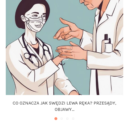
CO OZNACZA JAK SWĘDZI LEWA RĘKA? PRZESĄDY,
OBJAWY...