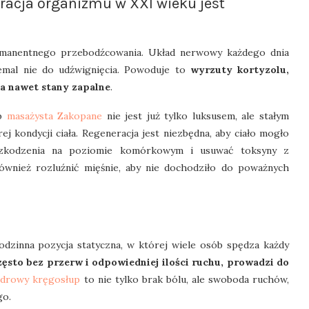
racja organizmu w XXI wieku jest
rmanentnego przebodźcowania. Układ nerwowy każdego dnia
iemal nie do udźwignięcia. Powoduje to
wyrzuty kortyzolu,
 a nawet stany zapalne
.
ub
masażysta Zakopane
nie jest już tylko luksusem, ale stałym
j kondycji ciała. Regeneracja jest niezbędna, aby ciało mogło
szkodzenia na poziomie komórkowym i usuwać toksyny z
ównież rozluźnić mięśnie, aby nie dochodziło do poważnych
odzinna pozycja statyczna, w której wiele osób spędza każdy
zęsto bez przerw i odpowiedniej ilości ruchu, prowadzi do
drowy kręgosłup
to nie tylko brak bólu, ale swoboda ruchów,
go.