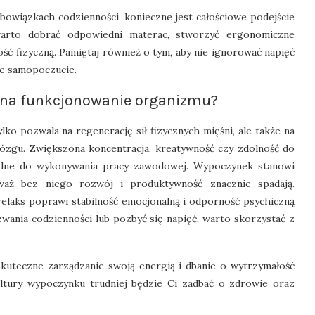
obowiązkach codzienności, konieczne jest całościowe podejście
warto dobrać odpowiedni materac, stworzyć ergonomiczne
ść fizyczną. Pamiętaj również o tym, aby nie ignorować napięć
ze samopoczucie.
 na funkcjonowanie organizmu?
ko pozwala na regenerację sił fizycznych mięśni, ale także na
ózgu. Zwiększona koncentracja, kreatywność czy zdolność do
będne do wykonywania pracy zawodowej. Wypoczynek stanowi
waż bez niego rozwój i produktywność znacznie spadają.
relaks poprawi stabilność emocjonalną i odporność psychiczną
yzwania codzienności lub pozbyć się napięć, warto skorzystać z
skuteczne zarządzanie swoją energią i dbanie o wytrzymałość
ltury wypoczynku trudniej będzie Ci zadbać o zdrowie oraz