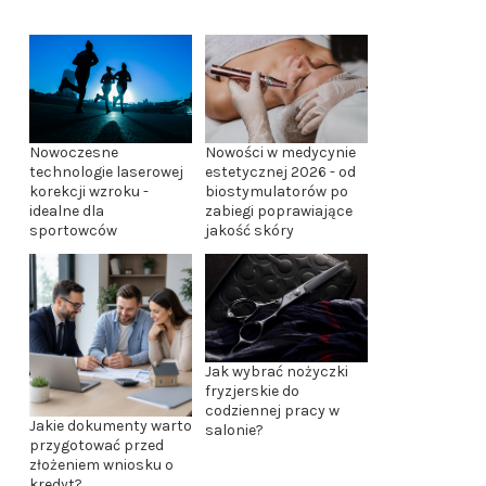
Nowości w medycynie
Nowoczesne
estetycznej 2026 - od
technologie laserowej
biostymulatorów po
korekcji wzroku -
zabiegi poprawiające
idealne dla
jakość skóry
sportowców
Jak wybrać nożyczki
fryzjerskie do
codziennej pracy w
Jakie dokumenty warto
salonie?
przygotować przed
złożeniem wniosku o
kredyt?