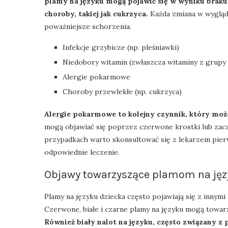
plamy na języku mogą pojawić się w wyniku brak
choroby, takiej jak cukrzyca.
Każda zmiana w wyglądz
poważniejsze schorzenia.
Infekcje grzybicze (np. pleśniawki)
Niedobory witamin (zwłaszcza witaminy z grupy 
Alergie pokarmowe
Choroby przewlekłe (np. cukrzyca)
Alergie pokarmowe to kolejny czynnik, który mo
mogą objawiać się poprzez czerwone krostki lub zacz
przypadkach warto skonsultować się z lekarzem pierw
odpowiednie leczenie.
Objawy towarzyszące plamom na jęz
Plamy na języku dziecka często pojawiają się z innym
Czerwone, białe i czarne plamy na języku mogą towar
Również biały nalot na języku, często związany z