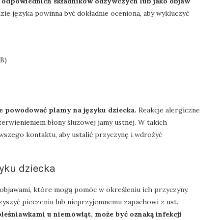
u odpowiednich składników odżywczych lub jako objaw
ie języka powinna być dokładnie oceniona, aby wykluczyć
B)
że powodować plamy na języku dziecka.
Reakcje alergiczne
erwienieniem błony śluzowej jamy ustnej. W takich
szego kontaktu, aby ustalić przyczynę i wdrożyć
yku dziecka
i objawami, które mogą pomóc w określeniu ich przyczyny.
zyszyć pieczeniu lub nieprzyjemnemu zapachowi z ust.
 pleśniawkami u niemowląt, może być oznaką infekcji