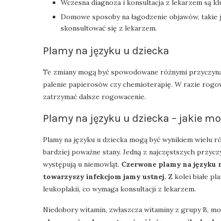
Wczesna diagnoza i konsultacja z lekarzem są k
Domowe sposoby na łagodzenie objawów, takie ja
skonsultować się z lekarzem.
Plamy na języku u dziecka
Te zmiany mogą być spowodowane różnymi przyczynami
palenie papierosów czy chemioterapię. W razie rogow
zatrzymać dalsze rogowacenie.
Plamy na języku u dziecka – jakie m
Plamy na języku u dziecka mogą być wynikiem wielu r
bardziej poważne stany. Jedną z najczęstszych przyczyn
występują u niemowląt.
Czerwone plamy na języku m
towarzyszy infekcjom jamy ustnej.
Z kolei białe p
leukoplakii, co wymaga konsultacji z lekarzem.
Niedobory witamin, zwłaszcza witaminy z grupy B, mo