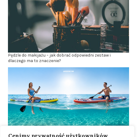
Pędzle do makijażu – jak dobrać odpowiedni zestaw i
dlaczego ma to znaczenie?
Cenimy prywatność użytkowników