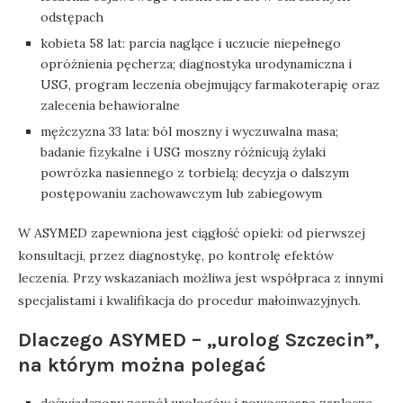
odstępach
kobieta 58 lat: parcia naglące i uczucie niepełnego
opróżnienia pęcherza; diagnostyka urodynamiczna i
USG, program leczenia obejmujący farmakoterapię oraz
zalecenia behawioralne
mężczyzna 33 lata: ból moszny i wyczuwalna masa;
badanie fizykalne i USG moszny różnicują żylaki
powrózka nasiennego z torbielą; decyzja o dalszym
postępowaniu zachowawczym lub zabiegowym
W ASYMED zapewniona jest ciągłość opieki: od pierwszej
konsultacji, przez diagnostykę, po kontrolę efektów
leczenia. Przy wskazaniach możliwa jest współpraca z innymi
specjalistami i kwalifikacja do procedur małoinwazyjnych.
Dlaczego ASYMED – „urolog Szczecin”,
na którym można polegać