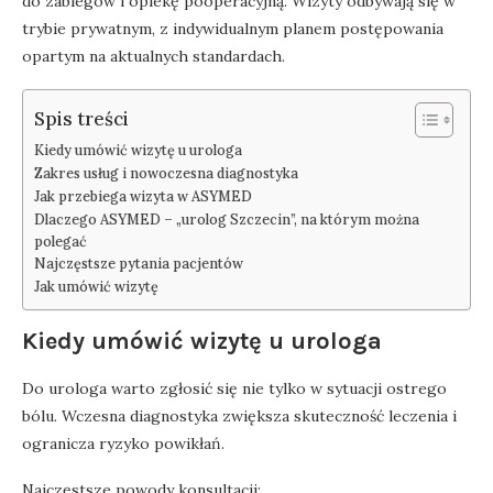
do zabiegów i opiekę pooperacyjną. Wizyty odbywają się w
trybie prywatnym, z indywidualnym planem postępowania
opartym na aktualnych standardach.
Spis treści
Kiedy umówić wizytę u urologa
Zakres usług i nowoczesna diagnostyka
Jak przebiega wizyta w ASYMED
Dlaczego ASYMED – „urolog Szczecin”, na którym można
polegać
Najczęstsze pytania pacjentów
Jak umówić wizytę
Kiedy umówić wizytę u urologa
Do urologa warto zgłosić się nie tylko w sytuacji ostrego
bólu. Wczesna diagnostyka zwiększa skuteczność leczenia i
ogranicza ryzyko powikłań.
Najczęstsze powody konsultacji: