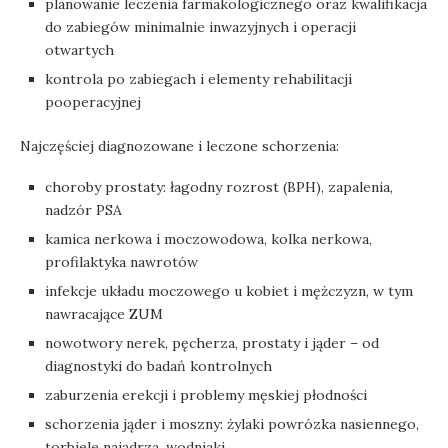
planowanie leczenia farmakologicznego oraz kwalifikacja
do zabiegów minimalnie inwazyjnych i operacji
otwartych
kontrola po zabiegach i elementy rehabilitacji
pooperacyjnej
Najczęściej diagnozowane i leczone schorzenia:
choroby prostaty: łagodny rozrost (BPH), zapalenia,
nadzór PSA
kamica nerkowa i moczowodowa, kolka nerkowa,
profilaktyka nawrotów
infekcje układu moczowego u kobiet i mężczyzn, w tym
nawracające ZUM
nowotwory nerek, pęcherza, prostaty i jąder – od
diagnostyki do badań kontrolnych
zaburzenia erekcji i problemy męskiej płodności
schorzenia jąder i moszny: żylaki powrózka nasiennego,
torbiele najądrza, wodniaki