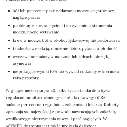
ból lub pieczenie przy oddawaniu moczu, częstomocz,
naglące parcia
problemy z rozpoczęciem i utrzymaniem strumienia
moczu, nocne wstawanie
krew w moczu, ból w okolicy lędźwiowej lub podbrzusza
trudności z erekcją, obniżone libido, pytania o płodność
wyczuwalne zmiany w mosznie lub jądrach, obrzęk,
asymetria
niepokojące wyniki PSA lub wywiad rodzinny w kierunku
raka prostaty
W grupie mężczyzn po 50. roku życia standardem bywa
regularne monitorowanie gruczołu krokowego (PSA,
badanie per rectum) zgodnie z zaleceniami lekarza. Kobiety
zgłaszają się najczęściej z powodu nawracających zakażeń,
wysiłkowego nietrzymania moczu i parć naglących. W
ASYMED dostępna jest także urologia dziecięca.